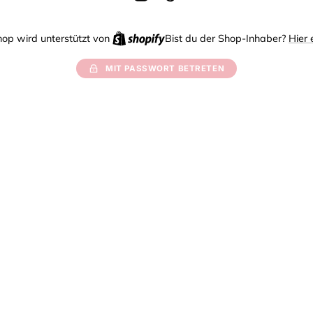
Instagram
TikTok
Shopify
hop wird unterstützt von
Bist du der Shop-Inhaber?
Hier 
MIT PASSWORT BETRETEN